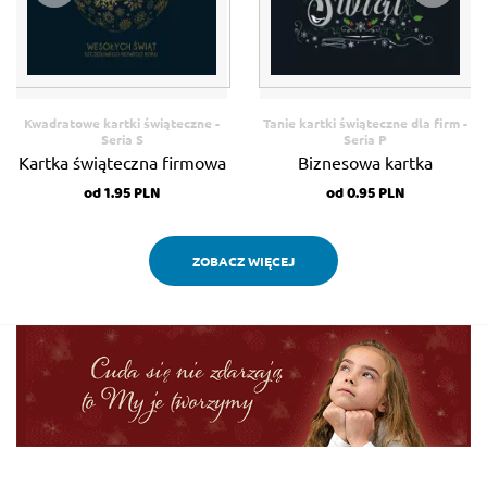
Kwadratowe kartki świąteczne -
Tanie kartki świąteczne dla firm -
Seria S
Seria P
Kartka świąteczna firmowa
Biznesowa kartka
od 1.95 PLN
od 0.95 PLN
S-42
świąteczna PS-44
ZOBACZ WIĘCEJ